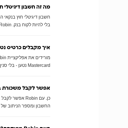
מה זה חשבון דיגיטלי ח
חשבון דיגיטלי חוץ בנקאי 
בלי להיות לקוח בנק. Robin מספקת חשבון כזה יחד עם כרטיס Mastercard בינלאומי נטען, והכל מנוהל דרך האפליקציה.
איך מקבלים כרטיס נטע
Mastercard נטען - בלי סניף, בלי תור ובלי אישור מהבנק. הכרטיס מגיע לבית תוך ימים ספורים.
אפשר לקבל משכורת בל
כן. עם Robin א
החשבון ומספר הניתוב של Robin. הכסף מגיע ומיד זמין לשימוש.