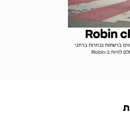
וים ברשתות נבחרות ברחבי
יות ב-Robin!
ת